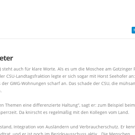
eter
r) steht auch für klare Worte. Als es um die Moschee am Gotzinger P
der CSU-Landtagsfraktion legte er sich sogar mit Horst Seehofer an:
ufs der GWG-Wohnungen scharf an. Das schade der CSU, die mühsa
.
 Themen eine differenzierte Haltung“, sagt er: zum Beispiel beim
Sperrzeit. Da knirscht es regelmäßig mit den Kollegen vom Land.
elstand, Integration von Ausländern und Verbraucherschutz. Er kenn
adtrat, und er ist noch im Bezirksausschuss aktiv. „Die Menschen