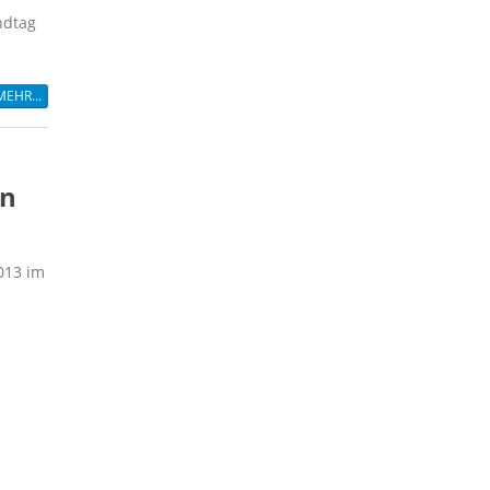
ndtag
MEHR...
en
013 im