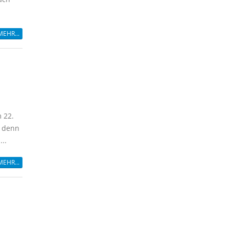
MEHR...
 22.
n denn
..
MEHR...