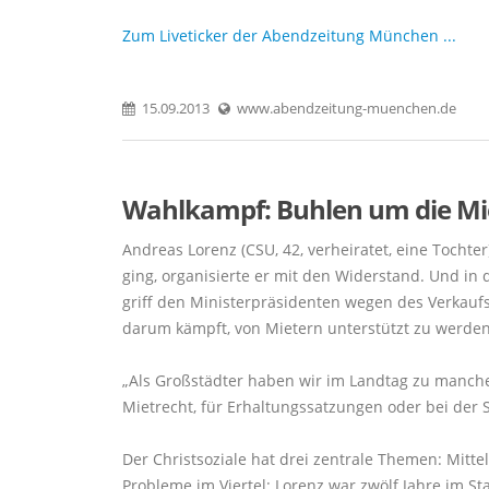
Zum Liveticker der Abendzeitung München ...
15.09.2013
www.abendzeitung-muenchen.de
Wahlkampf: Buhlen um die Mi
Andreas Lorenz (CSU, 42, verheiratet, eine Tochte
ging, organisierte er mit den Widerstand. Und in 
griff den Ministerpräsidenten wegen des Verka
darum kämpft, von Mietern unterstützt zu werden
Als Großstädter haben wir im Landtag zu manchen
Mietrecht, für Erhaltungssatzungen oder bei der 
Der Christsoziale hat drei zentrale Themen: Mitt
Probleme im Viertel: Lorenz war zwölf Jahre im St