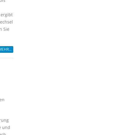
bis
ergibt
Wechsel
n Sie
MEHR...
nen
erung
he und
ach