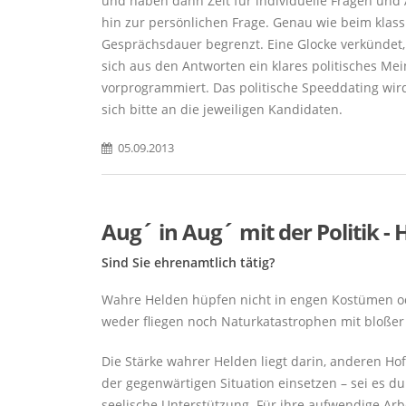
und haben dann Zeit für individuelle Fragen und An
hin zur persönlichen Frage. Genau wie beim klass
Gesprächsdauer begrenzt. Eine Glocke verkündet,
sich aus den Antworten ein klares politisches Me
vorprogrammiert. Das politische Speeddating wir
sich bitte an die jeweiligen Kandidaten.
05.09.2013
Aug´ in Aug´ mit der Politik - 
Sind Sie ehrenamtlich tätig?
Wahre Helden hüpfen nicht in engen Kostümen od
weder fliegen noch Naturkatastrophen mit bloßer
Die Stärke wahrer Helden liegt darin, anderen H
der gegenwärtigen Situation einsetzen – sei es dur
seelische Unterstützung. Für ihre aufwendige Arb