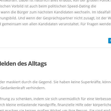
tworten. Dabei ist natürlich alles erlaubt, von der großen Politik 
ischen Vorbild ist auch beim politischen Speed-Dating die
 wann die Bürger zum nächsten Kandidaten wechseln. Im Idealfall 
inungsbild. Und wenn der Gesprächspartner nicht zusagt, ist der 
d gemeinsam von allen Kandidaten veranstaltet. Für Fragen wende
Helden des Alltags
er maskiert durch die Gegend. Sie haben keine Superkräfte, kön
 Gedankenkraft verhindern.
offnung zu schenken, indem sie sich unermüdlich für eine Verbess
ch kleine entlastende Handgriffe, finanzielle Hilfe oder körperlic
eit machen sie keinen großen Wirbel um ihre Person. Sie sind einf