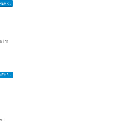
MEHR...
ie im
MEHR...
ent