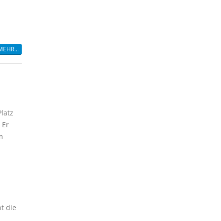
MEHR...
latz
 Er
m
t die