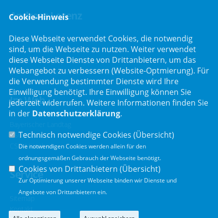
Andreas Lorenz
Cookie-Hinweis
Diese Webseite verwendet Cookies, die notwendig
Maximilianeum
sind, um die Webseite zu nutzen. Weiter verwendet
81627 München
diese Webseite Dienste von Drittanbietern, um das
Telefon :
+49 (89) 4126-2839
Webangebot zu verbessern (Website-Optmierung). Für
E-Mail :
andreas.lorenz@csu-mdl.de
die Verwendung bestimmter Dienste wird Ihre
Einwilligung benötigt. Ihre Einwilligung können Sie
Im Web
jederzeit widerrufen. Weitere Informationen finden Sie
in der
Datenschutzerklärung
.
Bayerischer Landtag
Technisch notwendige Cookies (
Übersicht
)
CSU Fraktion
CSU München
Die notwendigen Cookies werden allein für den
ordnungsgemäßen Gebrauch der Webseite benötigt.
Cookies von Drittanbietern (
Übersicht
)
Service
Zur Optimierung unserer Webseite binden wir Dienste und
Angebote von Drittanbietern ein.
Sitemap
Kontakt